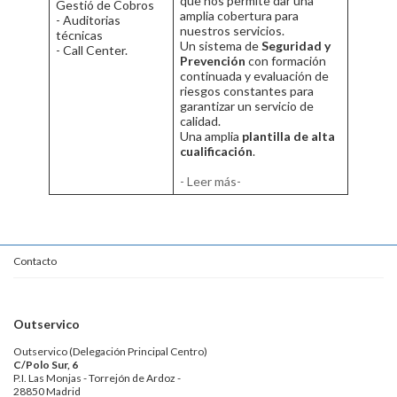
que nos permite dar una
Gestió de Cobros
amplia cobertura para
- Auditorias
nuestros servicios.
técnicas
Un sistema de
Seguridad y
- Call Center.
Prevención
con formación
continuada y evaluación de
riesgos constantes para
garantizar un servicio de
calidad.
Una amplia
plantilla de alta
cualificación
.
- Leer más-
Contacto
Outservico
Outservico (Delegación Principal Centro)
C/Polo Sur, 6
P.I. Las Monjas - Torrejón de Ardoz -
28850 Madrid