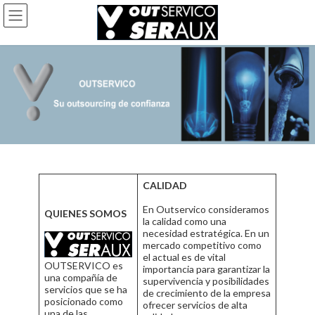
Saltar
Saltar
al
a
contenido
la
navegación
CALIDAD
En Outservico consideramos
QUIENES SOMOS
la calidad como una
necesidad estratégica. En un
mercado competitivo como
el actual es de vital
OUTSERVICO es
importancia para garantizar la
una compañía de
supervivencia y posibilidades
servicios que se ha
de crecimiento de la empresa
posicionado como
ofrecer servicios de alta
una de las